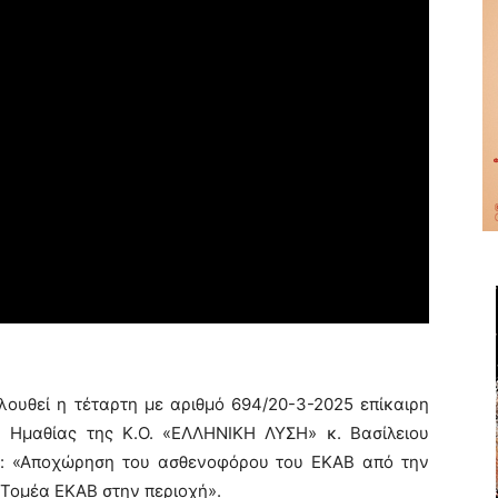
λουθεί η τέταρτη με αριθμό 694/20-3-2025 επίκαιρη
 Ημαθίας της Κ.Ο. «ΕΛΛΗΝΙΚΗ ΛΥΣΗ» κ. Βασίλειου
μα: «Αποχώρηση του ασθενοφόρου του ΕΚΑΒ από την
 Τομέα ΕΚΑΒ στην περιοχή».