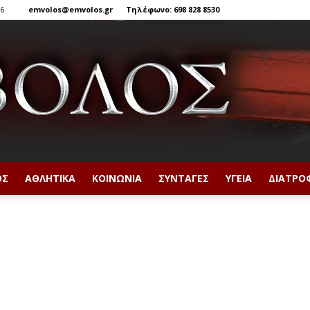
26
emvolos@emvolos.gr
Τηλέφωνο: 698 828 8530
ΟΣ
ΑΘΛΗΤΙΚΆ
ΚΟΙΝΩΝΊΑ
ΣΥΝΤΑΓΈΣ
ΥΓΕΊΑ
ΔΙΑΤΡΟ
Έμβολος