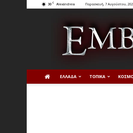
C
30
Παρασκευή, 7 Αυγούστου, 20
Alexándreia
ΕΛΛΆΔΑ
ΤΟΠΙΚΆ
ΚΌΣΜ