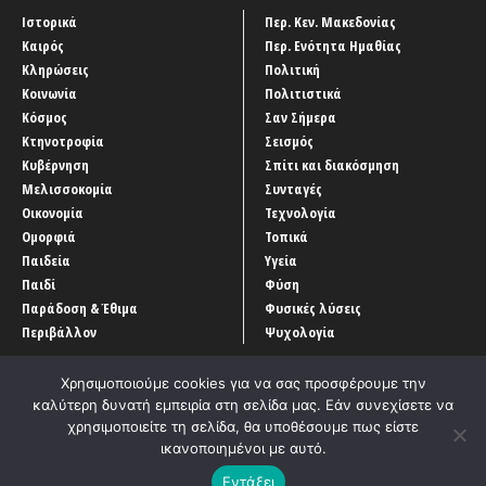
Ιστορικά
Περ. Κεν. Μακεδονίας
Καιρός
Περ. Ενότητα Ημαθίας
Κληρώσεις
Πολιτική
Κοινωνία
Πολιτιστικά
Κόσμος
Σαν Σήμερα
Κτηνοτροφία
Σεισμός
Κυβέρνηση
Σπίτι και διακόσμηση
Μελισσοκομία
Συνταγές
Οικονομία
Τεχνολογία
Ομορφιά
Τοπικά
Παιδεία
Υγεία
Παιδί
Φύση
Παράδοση & Έθιμα
Φυσικές λύσεις
Περιβάλλον
Ψυχολογία
Χρησιμοποιούμε cookies για να σας προσφέρουμε την
καλύτερη δυνατή εμπειρία στη σελίδα μας. Εάν συνεχίσετε να
χρησιμοποιείτε τη σελίδα, θα υποθέσουμε πως είστε
ικανοποιημένοι με αυτό.
Αρχική
‘Οροι χρήσης
Αρχείο Άρθρων
Επικοινωνία
Εντάξει