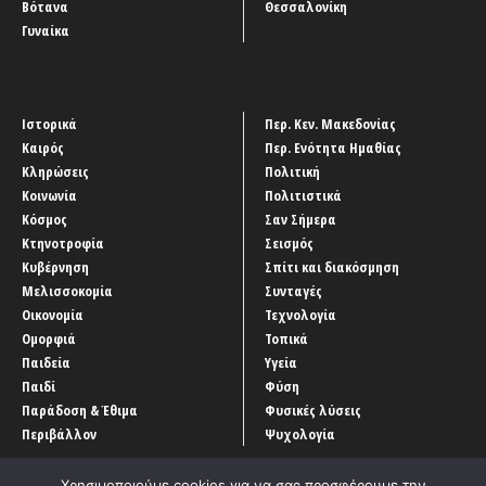
Βότανα
Θεσσαλονίκη
Γυναίκα
Ιστορικά
Περ. Κεν. Μακεδονίας
Καιρός
Περ. Ενότητα Ημαθίας
Κληρώσεις
Πολιτική
Κοινωνία
Πολιτιστικά
Κόσμος
Σαν Σήμερα
Κτηνοτροφία
Σεισμός
Κυβέρνηση
Σπίτι και διακόσμηση
Μελισσοκομία
Συνταγές
Οικονομία
Τεχνολογία
Ομορφιά
Τοπικά
Παιδεία
Υγεία
Παιδί
Φύση
Παράδοση & Έθιμα
Φυσικές λύσεις
Περιβάλλον
Ψυχολογία
Χρησιμοποιούμε cookies για να σας προσφέρουμε την