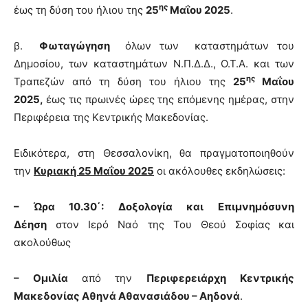
ης
έως τη δύση του ήλιου της
25
Μαΐου 2025
.
β.
Φωταγώγηση
όλων των καταστημάτων του
Δημοσίου, των καταστημάτων Ν.Π.Δ.Δ., Ο.Τ.Α. και των
ης
Τραπεζών από τη δύση του ήλιου της
25
Μαΐου
2025,
έως τις πρωινές ώρες της επόμενης ημέρας, στην
Περιφέρεια της Κεντρικής Μακεδονίας.
Ειδικότερα, στη Θεσσαλονίκη, θα πραγματοποιηθούν
την
Κυριακή 25 Μαΐου 2025
οι ακόλουθες εκδηλώσεις:
– Ώρα 10.30΄:
Δοξολογία και Επιμνημόσυνη
Δέηση
στον Ιερό Ναό της Του Θεού Σοφίας
και
ακολούθως
– Ομιλία
από την
Περιφερειάρχη Κεντρικής
Μακεδονίας Αθ
ηνά Αθανασιάδου – Αηδονά
.