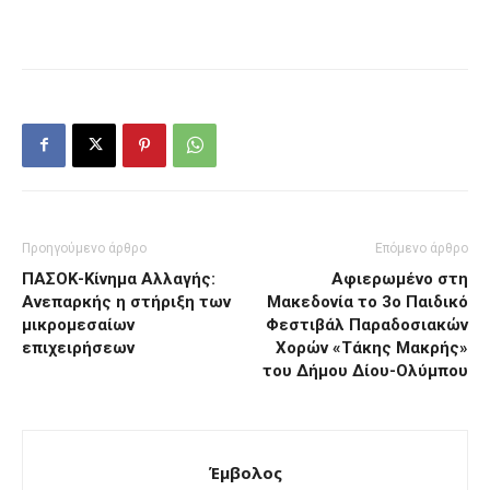
Προηγούμενο άρθρο
Επόμενο άρθρο
ΠΑΣΟΚ-Κίνημα Αλλαγής:
Αφιερωμένο στη
Ανεπαρκής η στήριξη των
Μακεδονία το 3ο Παιδικό
μικρομεσαίων
Φεστιβάλ Παραδοσιακών
επιχειρήσεων
Χορών «Τάκης Μακρής»
του Δήμου Δίου-Ολύμπου
Έμβολος