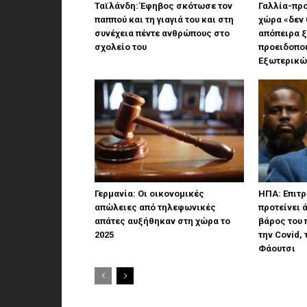
Ταϊλάνδη: Έφηβος σκότωσε τον
Γαλλία-προ
παππού και τη γιαγιά του και στη
χώρα «δεν 
συνέχεια πέντε ανθρώπους στο
απόπειρα ξ
σχολείο του
προειδοποι
Εξωτερικώ
Γερμανία: Οι οικονομικές
ΗΠΑ: Επιτρ
απώλειες από τηλεφωνικές
προτείνει
απάτες αυξήθηκαν στη χώρα το
βάρος του 
2025
την Covid, 
Φάουτσι