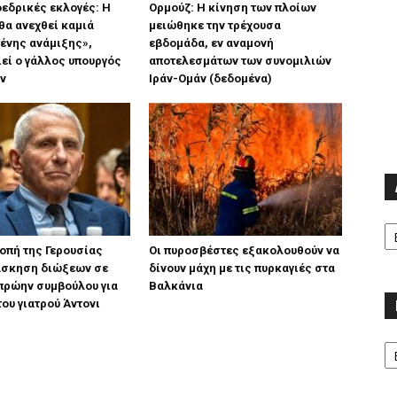
εδρικές εκλογές: Η
Ορμούζ: Η κίνηση των πλοίων
θα ανεχθεί καμιά
μειώθηκε την τρέχουσα
ένης ανάμιξης»,
εβδομάδα, εν αναμονή
εί ο γάλλος υπουργός
αποτελεσμάτων των συνομιλιών
ν
Ιράν-Ομάν (δεδομένα)
Α
οπή της Γερουσίας
Οι πυροσβέστες εξακολουθούν να
 άσκηση διώξεων σε
δίνουν μάχη με τις πυρκαγιές στα
πρώην συμβούλου για
Βαλκάνια
του γιατρού Άντονι
Κα