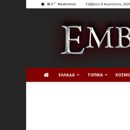
C
36.3
Σάββατο, 8 Αυγούστου, 202
Alexándreia
ΕΛΛΆΔΑ
ΤΟΠΙΚΆ
ΚΌΣΜ