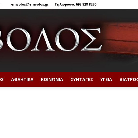
6
emvolos@emvolos.gr
Τηλέφωνο: 698 828 8530
ΟΣ
ΑΘΛΗΤΙΚΆ
ΚΟΙΝΩΝΊΑ
ΣΥΝΤΑΓΈΣ
ΥΓΕΊΑ
ΔΙΑΤΡΟ
Έμβολος