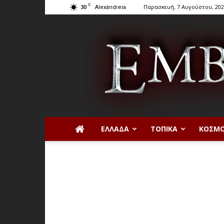
C
30
Παρασκευή, 7 Αυγούστου, 20
Alexándreia
ΕΛΛΆΔΑ
ΤΟΠΙΚΆ
ΚΌΣΜ