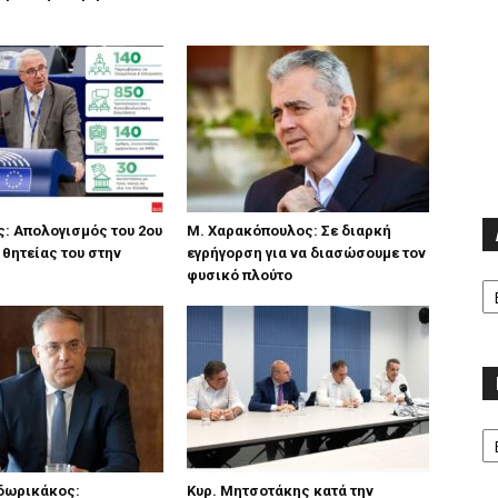
ς: Aπολογισμός του 2ου
Μ. Χαρακόπουλος: Σε διαρκή
 θητείας του στην
εγρήγορση για να διασώσουμε τον
Α
ή
φυσικό πλούτο
Κα
δωρικάκος:
Κυρ. Μητσοτάκης κατά την