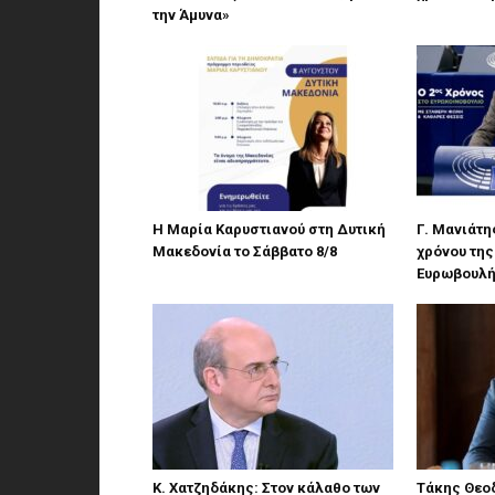
την Άμυνα»
Η Μαρία Καρυστιανού στη Δυτική
Γ. Μανιάτη
Μακεδονία το Σάββατο 8/8
χρόνου της
Ευρωβουλ
Κ. Χατζηδάκης: Στον κάλαθο των
Τάκης Θεο