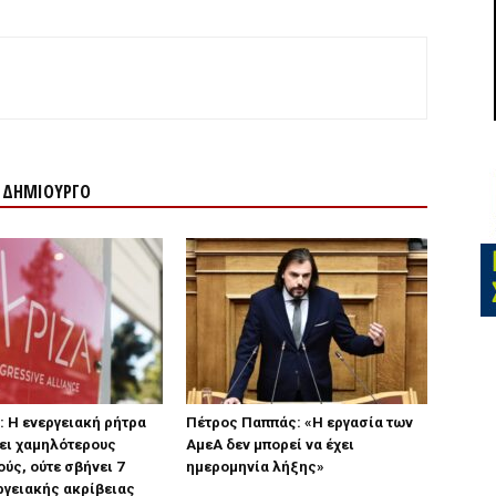
Ν ΔΗΜΙΟΥΡΓΟ
 Η ενεργειακή ρήτρα
Πέτρος Παππάς: «Η εργασία των
ει χαμηλότερους
ΑμεΑ δεν μπορεί να έχει
ύς, ούτε σβήνει 7
ημερομηνία λήξης»
ργειακής ακρίβειας