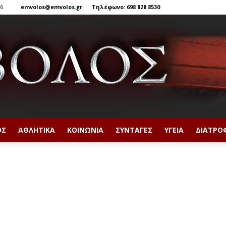
26
emvolos@emvolos.gr
Τηλέφωνο: 698 828 8530
ΟΣ
ΑΘΛΗΤΙΚΆ
ΚΟΙΝΩΝΊΑ
ΣΥΝΤΑΓΈΣ
ΥΓΕΊΑ
ΔΙΑΤΡΟ
Έμβολος