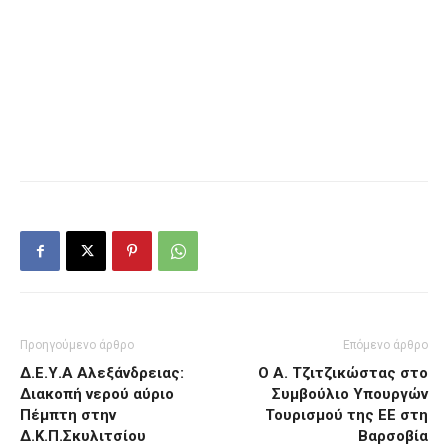
Προηγούμενο άρθρο
Επόμενο άρθρο
Δ.Ε.Υ.Α Αλεξάνδρειας:
Ο Α. Τζιτζικώστας στο
Διακοπή νερού αύριο
Συμβούλιο Υπουργών
Πέμπτη στην
Τουρισμού της ΕΕ στη
Δ.Κ.Π.Σκυλιτσίου
Βαρσοβία