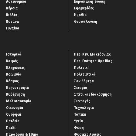
Αστυνομικά
Ευρωπαϊκή Ένωση
Βέροια
Εφημερίδες
Βιβλία
Ημαθία
Βότανα
Θεσσαλονίκη
Γυναίκα
Ιστορικά
Περ. Κεν. Μακεδονίας
Καιρός
Περ. Ενότητα Ημαθίας
Κληρώσεις
Πολιτική
Κοινωνία
Πολιτιστικά
Κόσμος
Σαν Σήμερα
Κτηνοτροφία
Σεισμός
Κυβέρνηση
Σπίτι και διακόσμηση
Μελισσοκομία
Συνταγές
Οικονομία
Τεχνολογία
Ομορφιά
Τοπικά
Παιδεία
Υγεία
Παιδί
Φύση
Παράδοση & Έθιμα
Φυσικές λύσεις