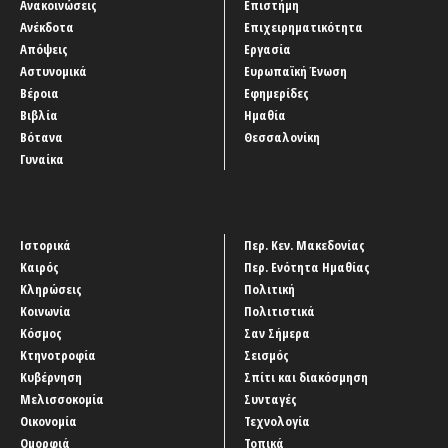
Ανακοινώσεις
Επιστήμη
Ανέκδοτα
Επιχειρηματικότητα
Απόψεις
Εργασία
Αστυνομικά
Ευρωπαϊκή Ένωση
Βέροια
Εφημερίδες
Βιβλία
Ημαθία
Βότανα
Θεσσαλονίκη
Γυναίκα
Ιστορικά
Περ. Κεν. Μακεδονίας
Καιρός
Περ. Ενότητα Ημαθίας
Κληρώσεις
Πολιτική
Κοινωνία
Πολιτιστικά
Κόσμος
Σαν Σήμερα
Κτηνοτροφία
Σεισμός
Κυβέρνηση
Σπίτι και διακόσμηση
Μελισσοκομία
Συνταγές
Οικονομία
Τεχνολογία
Ομορφιά
Τοπικά