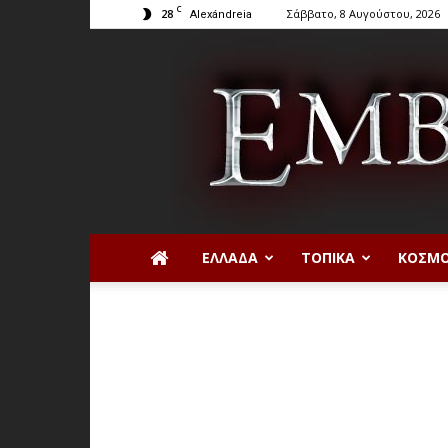
C
28
Σάββατο, 8 Αυγούστου, 2026
Alexándreia
ΕΛΛΆΔΑ
ΤΟΠΙΚΆ
ΚΌΣΜ