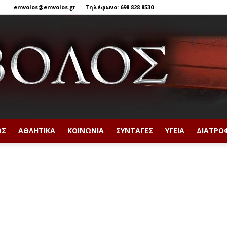
emvolos@emvolos.gr
Τηλέφωνο: 698 828 8530
ΟΣ
ΑΘΛΗΤΙΚΆ
ΚΟΙΝΩΝΊΑ
ΣΥΝΤΑΓΈΣ
ΥΓΕΊΑ
ΔΙΑΤΡΟ
Έμβολος