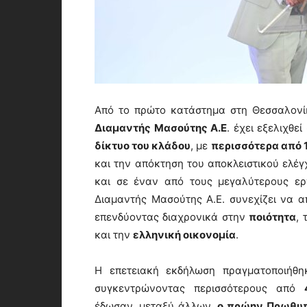
Από το πρώτο κατάστημα στη Θεσσαλονίκ
Διαμαντής Μασούτης Α.Ε
. έχει εξελιχθεί
δίκτυο του κλάδου
, με
περισσότερα από 
και την απόκτηση του αποκλειστικού ελέ
και σε έναν από τους μεγαλύτερους ε
Διαμαντής Μασούτης Α.Ε. συνεχίζει να α
επενδύοντας διαχρονικά στην
ποιότητα
,
και την
ελληνική οικονομία
.
Η επετειακή εκδήλωση πραγματοποιήθηκ
συγκεντρώνοντας περισσότερους από
έδωσαν, μεταξύ άλλων,
ο πρώην Πρωθυπ