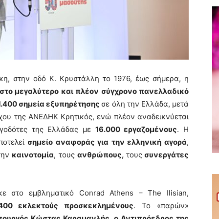
η, στην οδό Κ. Κρυστάλλη το 1976, έως σήμερα, η
στο μεγαλύτερο και πλέον σύγχρονο πανελλαδικό
1.400 σημεία εξυπηρέτησης
σε όλη την Ελλάδα, μετά
γχου της ΑΝΕΔΗΚ Κρητικός, ενώ πλέον αναδεικνύεται
ργοδότες της Ελλάδας με
16.000 εργαζομένους
. Η
ποτελεί
σημείο αναφοράς για την ελληνική αγορά
,
 την
καινοτομία
, τους
ανθρώπους,
τους
συνεργάτες
ε στο εμβληματικό Conrad Athens – The Ilisian,
400 εκλεκτούς προσκεκλημένους
. Το «παρών»
ουργός Κώστας Καραμανλής, ο Αντιπρόεδρος της