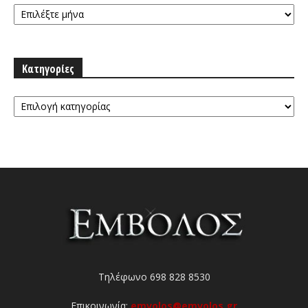
Αρχειοθήκη
Κατηγορίες
Κατηγορίες
Τηλέφωνο 698 828 8530
Επικοινωνία:
emvolos@emvolos.gr