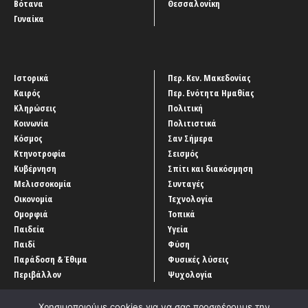
Βότανα
Θεσσαλονίκη
Γυναίκα
Ιστορικά
Περ. Κεν. Μακεδονίας
Καιρός
Περ. Ενότητα Ημαθίας
Κληρώσεις
Πολιτική
Κοινωνία
Πολιτιστικά
Κόσμος
Σαν Σήμερα
Κτηνοτροφία
Σεισμός
Κυβέρνηση
Σπίτι και διακόσμηση
Μελισσοκομία
Συνταγές
Οικονομία
Τεχνολογία
Ομορφιά
Τοπικά
Παιδεία
Υγεία
Παιδί
Φύση
Παράδοση & Έθιμα
Φυσικές λύσεις
Περιβάλλον
Ψυχολογία
Χρησιμοποιούμε cookies για να σας προσφέρουμε την