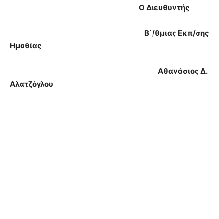
Ο Διευθυντής
Β΄/θμιας Εκπ/σης
Ημαθίας
Αθανάσιος Δ.
Αλατζόγλου