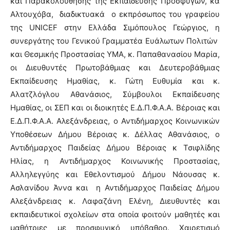
και Παρακολούθησης της Εκπαίδευσης Προσφύγων, κα
Αλτουχόβα, διαδικτυακά ο εκπρόσωπος του γραφείου
της UNICEF στην Ελλάδα Σιμόπουλος Γεώργιος, η
συνεργάτης του Γενικού Γραμματέα Ευάλωτων Πολιτών
και Θεσμικής Προστασίας ΥΜΑ, κ. Παπαθανασίου Μαρία,
οι Διευθυντές Πρωτοβάθμιας και Δευτεροβάθμιας
Εκπαίδευσης Ημαθίας, κ. Γώτη Ευθυμία και κ.
Αλατζλόγλου Αθανάσιος, Σύμβουλοι Εκπαίδευσης
Ημαθίας, οι ΣΕΠ και οι διοικητές Ε.Δ.Π.Φ.Α.Α. Βέροιας και
Ε.Δ.Π.Φ.Α.Α. Αλεξάνδρειας, ο Αντιδήμαρχος Κοινωνικών
Υποθέσεων Δήμου Βέροιας κ. Δέλλας Αθανάσιος, ο
Αντιδήμαρχος Παιδείας Δήμου Βέροιας κ Τσιφλίδης
Ηλίας, η Αντιδήμαρχος Κοινωνικής Προστασίας,
Αλληλεγγύης και Εθελοντισμού Δήμου Νάουσας κ.
Ασλανίδου Άννα και η Αντιδήμαρχος Παιδείας Δήμου
Αλεξάνδρειας κ. Λαφαζάνη Ελένη, Διευθυντές και
εκπαιδευτικοί σχολείων στα οποία φοιτούν μαθητές και
μαθήτριες με προσφυγικό υπόβαθρο. Χαιρετισμό