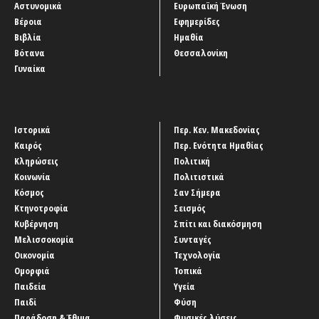
Αστυνομικά
Ευρωπαϊκή Ένωση
Βέροια
Εφημερίδες
Βιβλία
Ημαθία
Βότανα
Θεσσαλονίκη
Γυναίκα
Ιστορικά
Περ. Κεν. Μακεδονίας
Καιρός
Περ. Ενότητα Ημαθίας
Κληρώσεις
Πολιτική
Κοινωνία
Πολιτιστικά
Κόσμος
Σαν Σήμερα
Κτηνοτροφία
Σεισμός
Κυβέρνηση
Σπίτι και διακόσμηση
Μελισσοκομία
Συνταγές
Οικονομία
Τεχνολογία
Ομορφιά
Τοπικά
Παιδεία
Υγεία
Παιδί
Φύση
Παράδοση & Έθιμα
Φυσικές λύσεις