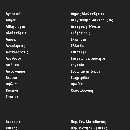
Αγροτικά
Δήμος Αλεξάνδρειας
Αθήνα
Διαγωνισμοί-Διακηρύξεις
Αθλητισμός
Διατροφή & Υγεία
Αλεξάνδρεια
Εκδηλώσεις
Άμυνα
Εκκλησία
Ανακλήσεις
Ελλάδα
Ανακοινώσεις
Επιστήμη
Ανέκδοτα
Επιχειρηματικότητα
Απόψεις
Εργασία
Αστυνομικά
Ευρωπαϊκή Ένωση
Βέροια
Εφημερίδες
Βιβλία
Ημαθία
Βότανα
Θεσσαλονίκη
Γυναίκα
Ιστορικά
Περ. Κεν. Μακεδονίας
Καιρός
Περ. Ενότητα Ημαθίας