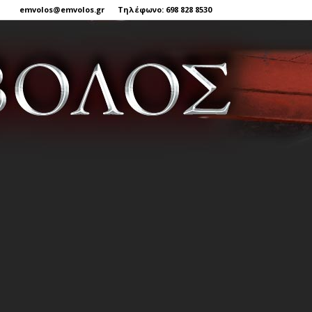
emvolos@emvolos.gr
Τηλέφωνο: 698 828 8530
Έμβολος