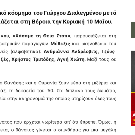
ικό κόσμημα του Γιώργου Διαλεγμένου μετά
ιάζεται στη Βέροια την
Κυριακή 10 Μαΐου.
ένου, «Χάσαμε τη Θεία Στοπ»
, παρουσιάζεται στη
 θεατρικών παραγωγών
Μέθεξις
και σκηνοθεσία του
νείς (αλφαβητικά):
Ανδριάννα Ανδρέοβιτς, Τζόυς
υξές, Χρήστος Τριπόδης, Αγνή Χιώτη.
Μαζί τους οι:
ο Θανάσης και η Ουρανία ζουν μέσα στη μιζέρια και
άζι τη δεκαετία του ‘50. Στο διπλανό τους δωμάτιο,
εία στην κληρονομιά της οποίας στηρίζουν όλες τους
ατος που έρχεται νωρίτερα απ’ ότι έπρεπε. Όμως, η
ετα, ο θάνατος γίνεται ο σπινθήρας για μια μεγάλη