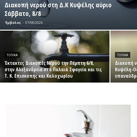
Διακοπή νερού στη Δ.Κ Κυψέλης αύριο
Σάββατο, 8/8
Έμβολος
-
07/08/2026
ΤΟΠΙΚΆ
ΤΟΠΙΚΆ
Έκτακτες Διακοπές Νερού την Πέμπτη 6/8,
Διακοπή νε
στην Αλεξάνδρεια στα Παλαιά Σφαγεία και τις
Κυψέλη-Οδ
Τ. Κ. Επισκοπής και Καλοχωρίου
επαναϋδρ