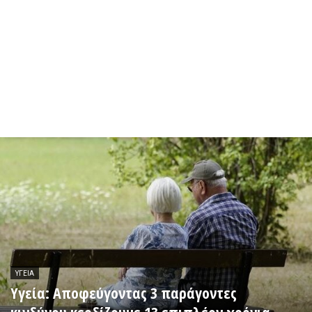
ΥΓΕΊΑ
Υγεία: Αποφεύγοντας 3 παράγοντες
κινδύνου κερδίζουμε 13 επιπλέον χρόνια