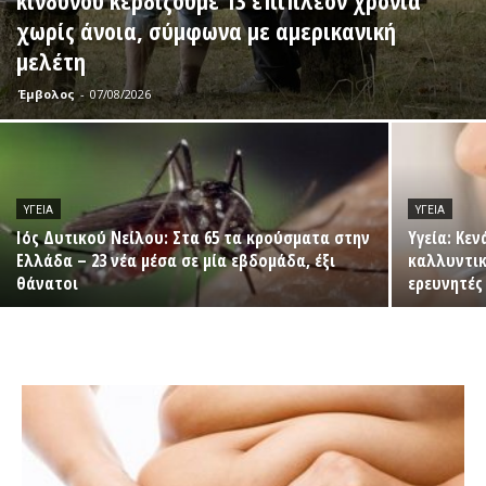
χωρίς άνοια, σύμφωνα με αμερικανική
μελέτη
Έμβολος
-
07/08/2026
ΥΓΕΊΑ
ΥΓΕΊΑ
Ιός Δυτικού Νείλου: Στα 65 τα κρούσματα στην
Υγεία: Κε
Ελλάδα – 23 νέα μέσα σε μία εβδομάδα, έξι
καλλυντικ
θάνατοι
ερευνητές