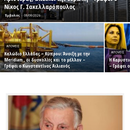
Νίκος Γ. Σακελλαρόπουλος
Έμβολος
-
08/08/2026
ΑΠΌΨΕΙΣ
Καλώδιο Ελλάδας – Κύπρου: Άνοιξη με την
ΑΠΌΨΕΙΣ
Meridiam , οι δυσκολίες και το μέλλον –
Η Καρυστι
Γράφει ο Κωνσταντίνος Αιλιανός
– Γράφει 