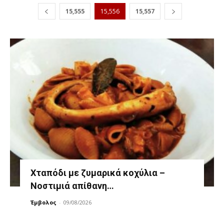
15,555
15,556
15,557
Χταπόδι με ζυμαρικά κοχύλια –
Νοστιμιά απίθανη…
Έμβολος
-
09/08/2026