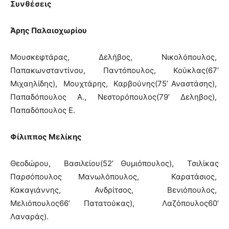
Συνθέσεις
Άρης Παλαιοχωρίου
Μουσκεφτάρας, Δελήβος, Νικολόπουλος,
Παπακωνσταντίνου, Παντόπουλος, Κούκλας(67’
Μιχαηλίδης), Μουχτάρης, Καρβούνης(75’ Αναστάσης),
Παπαδόπουλος Α., Νεστορόπουλος(79’ Δεληβος),
Παπαδόπουλος Ε.
Φίλιππος Μελίκης
Θεοδώρου, Βασιλείου(52’ Θυμιόπουλος), Τσιλίκας
Παρσόπουλος Μανωλόπουλος, Καρατάσιος,
Κακαγιάννης, Ανδρίτσος, Βενιόπουλος,
Μελιόπουλος66’ Πατατούκας), Λαζόπουλος60’
Λαναράς).