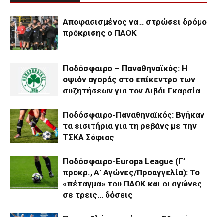
Αποφασισμένος να… στρώσει δρόμο
πρόκρισης ο ΠΑΟΚ
Ποδόσφαιρο – Παναθηναϊκός: Η
οψιόν αγοράς στο επίκεντρο των
συζητήσεων για τον Λιβάι Γκαρσία
Ποδόσφαιρο-Παναθηναϊκός: Βγήκαν
τα εισιτήρια για τη ρεβάνς με την
ΤΣΚΑ Σόφιας
Ποδόσφαιρο-Europa League (Γ’
προκρ., Α’ Αγώνες/Προαγγελία): Το
«πέταγμα» του ΠΑΟΚ και οι αγώνες
σε τρεις… δόσεις