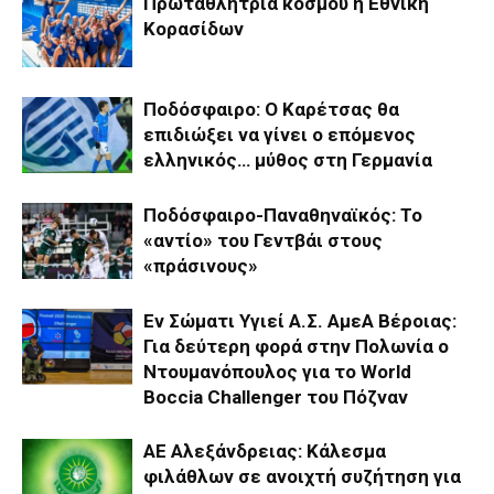
Πρωταθλήτρια κόσμου η Εθνική
Κορασίδων
Ποδόσφαιρο: Ο Καρέτσας θα
επιδιώξει να γίνει ο επόμενος
ελληνικός… μύθος στη Γερμανία
Ποδόσφαιρο-Παναθηναϊκός: Το
«αντίο» του Γεντβάι στους
«πράσινους»
Εν Σώματι Υγιεί Α.Σ. ΑμεΑ Βέροιας:
Για δεύτερη φορά στην Πολωνία ο
Ντουμανόπουλος για το World
Boccia Challenger του Πόζναν
ΑΕ Αλεξάνδρειας: Κάλεσμα
φιλάθλων σε ανοιχτή συζήτηση για