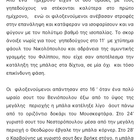
γηπεδούχους να στέκονται καλύτερα στο πρώτο
ημίχρονο, ενώ οι φιλοξενούμενοι ανέβασαν στροφές
στην επανάληψη και κατάφεραν να ισοφαρίσουν και να
φύγουν με τον πολύτιμο βαθμό της ισοπαλίας. Το σκορ
άνοιξε νωρίς για τους γηπεδούχους στο 11’ με χτύπημα
φάουλ του Νικολόπουλου και αδράνεια της αμυντικής
γραμμής του Φιλίππου, που είχε σαν αποτέλεσμα την
κατάληξη της μπάλας στα δίχτυα, σε μία όχι και τόσο
επικίνδυνη φάση.
Οι φιλοξενούμενοι απάντησαν στο 16 ‘ όταν ένα πολύ
ωραίο σουτ του Βενιόπουλου έξω από το ύψος της
μεγάλης περιοχής η μπάλα κατέληξε λίγο άουτ πάνω
από το οριζόντιο δοκάρι του Μουσκεφτάρα. Στο 24’
γυριστό σουτ του Νεστορόπουλου μέσα από την μεγάλη
περιοχή ο Θεοδώρου έβγαλε την μπάλα κόρνερ. Στο 28’
ο Καρβούνης με γυριστό σουτ δεν βρήκε στόχο, η μπάλα