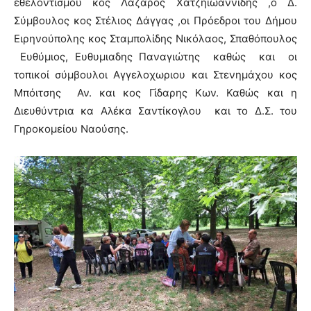
εθελοντισμού κος Λάζαρος Χατζηιωαννίδης ,ο Δ.
Σύμβουλος κος Στέλιος Δάγγας ,οι Πρόεδροι του Δήμου
Ειρηνούπολης κος Σταμπολίδης Νικόλαος, Σπαθόπουλος
Ευθύμιος, Ευθυμιαδης Παναγιώτης καθώς και οι
τοπικοί σύμβουλοι Αγγελοχωριου και Στενημάχου κος
Μπόιτσης Αν. και κος Γίδαρης Κων. Καθώς και η
Διευθύντρια κα Αλέκα Σαντίκογλου και το Δ.Σ. του
Γηροκομείου Ναούσης.