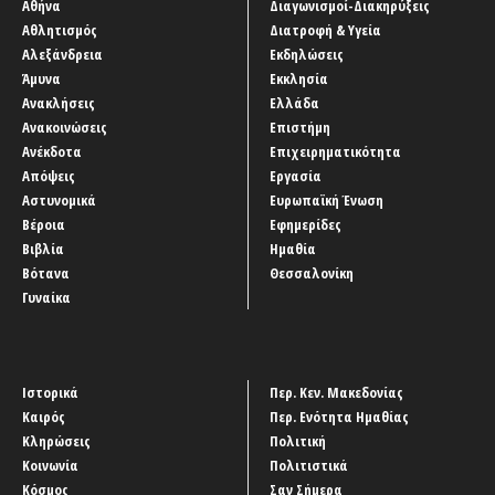
Αθήνα
Διαγωνισμοί-Διακηρύξεις
Αθλητισμός
Διατροφή & Υγεία
Αλεξάνδρεια
Εκδηλώσεις
Άμυνα
Εκκλησία
Ανακλήσεις
Ελλάδα
Ανακοινώσεις
Επιστήμη
Ανέκδοτα
Επιχειρηματικότητα
Απόψεις
Εργασία
Αστυνομικά
Ευρωπαϊκή Ένωση
Βέροια
Εφημερίδες
Βιβλία
Ημαθία
Βότανα
Θεσσαλονίκη
Γυναίκα
Ιστορικά
Περ. Κεν. Μακεδονίας
Καιρός
Περ. Ενότητα Ημαθίας
Κληρώσεις
Πολιτική
Κοινωνία
Πολιτιστικά
Κόσμος
Σαν Σήμερα