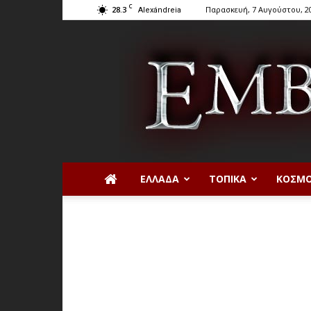
C
28.3
Παρασκευή, 7 Αυγούστου, 2
Alexándreia
ΕΛΛΆΔΑ
ΤΟΠΙΚΆ
ΚΌΣΜ