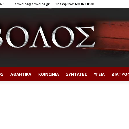
026
emvolos@emvolos.gr
Τηλέφωνο: 698 828 8530
ΟΣ
ΑΘΛΗΤΙΚΆ
ΚΟΙΝΩΝΊΑ
ΣΥΝΤΑΓΈΣ
ΥΓΕΊΑ
ΔΙΑΤΡΟ
Έμβολος