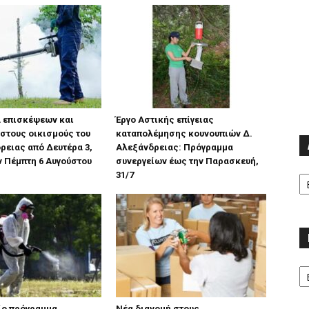
 επισκέψεων και
Έργο Αστικής επίγειας
στους οικισμούς του
καταπολέμησης κουνουπιών Δ.
ρειας από Δευτέρα 3,
Αλεξάνδρειας: Πρόγραμμα
ν Πέμπτη 6 Αυγούστου
συνεργείων έως την Παρασκευή,
Α
31/7
Κα
ίo πρόγραμμα
Νέα διανομή στους