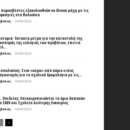
 πυροσβέστες εξακολουθούν να δίνουν μάχη με τις
ρκαγιές στα Βαλκάνια
μβολος
-
06/08/2026
στοριά: Έκτακτα μέτρα για την καταστολή της
ασποράς της ευλογιάς των προβάτων, έπειτα
ό...
μβολος
-
06/08/2026
σσαλονίκη: Στον «αέρα» από αύριο ο νέος
αγωνισμός για τα σχολικά δρομολόγια με τις...
μβολος
-
06/08/2026
. Παιδείας: Επικαιροποιούνται τα όρια δαπανών
α ΣΑΕΚ και Σχολεία Δεύτερης Ευκαιρίας
μβολος
-
06/08/2026