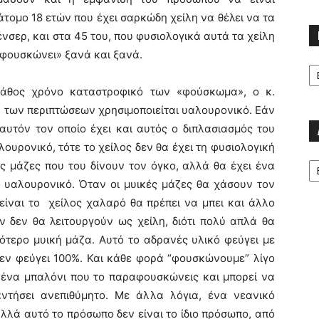
 άτομο 18 ετών που έχει σαρκώδη χείλη να θέλει να τα
ένσερ, και στα 45 του, που φυσιολογικά αυτά τα χείλη
«φουσκώνει» ξανά και ξανά.
Κα
βάθος χρόνο καταστροφικό των «φούσκωμα», ο κ.
 των περιπτώσεων χρησιμοποιείται υαλουρονικό. Εάν
αυτόν τον οποίο έχει και αυτός ο διπλασιασμός του
ουρονικό, τότε το χείλος δεν θα έχει τη φυσιολογική
Α
ς μάζες που του δίνουν τον όγκο, αλλά θα έχει ένα
ο υαλουρονικό. Όταν οι μυικές μάζες θα χάσουν τον
 είναι το χείλος χαλαρό θα πρέπει να μπει και άλλο
ν δεν θα λειτουργούν ως χείλη, διότι πολύ απλά θα
ότερο μυική μάζα. Αυτό το αδρανές υλικό φεύγει με
δεν φεύγει 100%. Και κάθε φορά “φουσκώνουμε” λίγο
 ένα μπαλόνι που το παραφουσκώνεις και μπορεί να
ντήσει ανεπιθύμητο. Με άλλα λόγια, ένα νεανικό
λλά αυτό το πρόσωπο δεν είναι το ίδιο πρόσωπο, από