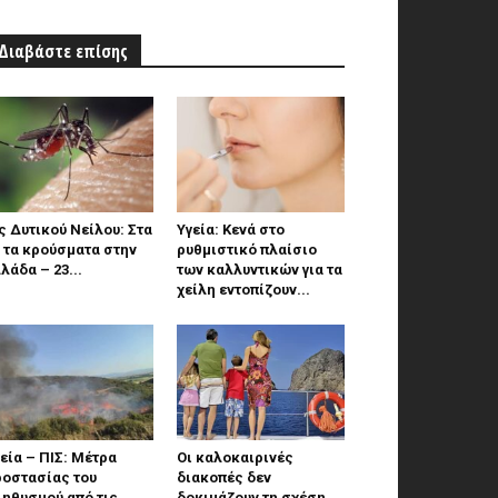
Διαβάστε επίσης
ς Δυτικού Νείλου: Στα
Υγεία: Κενά στο
 τα κρούσματα στην
ρυθμιστικό πλαίσιο
λάδα – 23...
των καλλυντικών για τα
χείλη εντοπίζουν...
εία – ΠΙΣ: Μέτρα
Οι καλοκαιρινές
ροστασίας του
διακοπές δεν
ληθυσμού από τις
δοκιμάζουν τη σχέση.