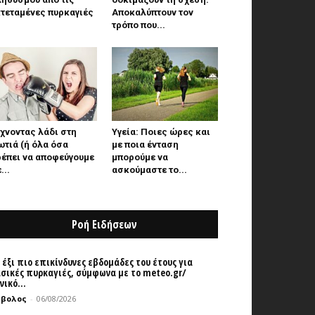
τεταμένες πυρκαγιές
Αποκαλύπτουν τον
τρόπο που...
χνοντας λάδι στη
Υγεία: Ποιες ώρες και
τιά (ή όλα όσα
με ποια ένταση
ρέπει να αποφεύγουμε
μπορούμε να
...
ασκούμαστε το...
Ροή Ειδήσεων
 έξι πιο επικίνδυνες εβδομάδες του έτους για
σικές πυρκαγιές, σύμφωνα με το meteo.gr/
νικό...
μβολος
-
06/08/2026