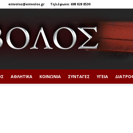
emvolos@emvolos.gr
Τηλέφωνο: 698 828 8530
ΟΣ
ΑΘΛΗΤΙΚΆ
ΚΟΙΝΩΝΊΑ
ΣΥΝΤΑΓΈΣ
ΥΓΕΊΑ
ΔΙΑΤΡΟ
Έμβολος