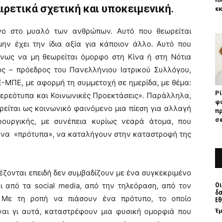
ιρετικά σχετική και υποκειμενική.
εκ
νο στο μυαλό των ανθρώπων. Αυτό που θεωρείται
ην έχει την ίδια αξία για κάποιον άλλο. Αυτό που
νως να μη θεωρείται όμορφο στη Κίνα ή στη Νότια
ός – πρόεδρος του Πανελλήνιου Ιατρικού Συλλόγου,
-ΜΠΕ, με αφορμή τη συμμετοχή σε ημερίδα, με θέμα:
Ρί
τερεότυπα και Κοινωνικές Προεκτάσεις». Παράλληλα,
φω
ρείται ως κοινωνικό φαινόμενο μια πίεση για αλλαγή
π
σε
ρουργικής, με συνέπεια κυρίως νεαρά άτομα, που
ενα «πρότυπα», να καταλήγουν στην καταστροφή της
ζονται επειδή δεν συμβαδίζουν με ένα συγκεκριμένο
Οι
ι από τα social media, από την τηλεόραση, από τον
δα
 Με τη ροπή να πιάσουν ένα πρότυπο, το οποίο
Εθ
Έ
ίναι γι αυτά, καταστρέφουν μια φυσική ομορφιά που