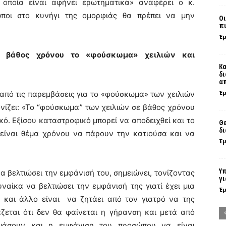
οποία είναι αφήνει ερωτηματικά» αναφέρει ο κ.
ωποι στο κυνήγι της ομορφιάς θα πρέπει να μην
Οι
πυ
Έ
ε βάθος χρόνου το «φούσκωμα» χειλιών και
Κα
δι
απ
Έ
από τις παρεμβάσεις για το «φούσκωμα» των χειλιών
νίζει: «Το “φούσκωμα” των χειλιών σε βάθος χρόνου
ό. Εξίσου καταστροφικό μπορεί να αποδειχθεί και το
Θε
δι
είναι θέμα χρόνου να πάρουν την κατιούσα και να
Έ
Υπ
να βελτιώσει την εμφάνισή του, σημειώνει, τονίζοντας
γι
ναίκα να βελτιώσει την εμφάνισή της γιατί έχει μια
Έ
ς και άλλο είναι να ζητάει από τον γιατρό να της
ζεται ότι δεν θα φαίνεται η γήρανση και μετά από
μάσουν και η εμφάνιση του προσώπου να είναι