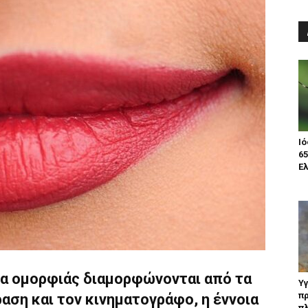
Ιό
65
Ελ
πα ομορφιάς διαμορφώνονται από τα
Υγ
π
ραση και τον κινηματογράφο, η έννοια
π