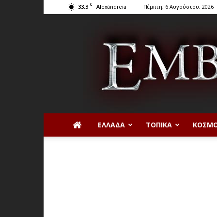
C
33.3
Πέμπτη, 6 Αυγούστου, 2026
Alexándreia
ΕΛΛΆΔΑ
ΤΟΠΙΚΆ
ΚΌΣΜ