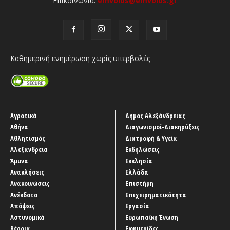
Επικοινωνία:
emvolos@emvolos.gr
Καθημερινή ενημέρωση χωρίς υπερβολές
Αγροτικά
Δήμος Αλεξάνδρειας
Αθήνα
Διαγωνισμοί-Διακηρύξεις
Αθλητισμός
Διατροφή & Υγεία
Αλεξάνδρεια
Εκδηλώσεις
Άμυνα
Εκκλησία
Ανακλήσεις
Ελλάδα
Ανακοινώσεις
Επιστήμη
Ανέκδοτα
Επιχειρηματικότητα
Απόψεις
Εργασία
Αστυνομικά
Ευρωπαϊκή Ένωση
Βέροια
Εφημερίδες