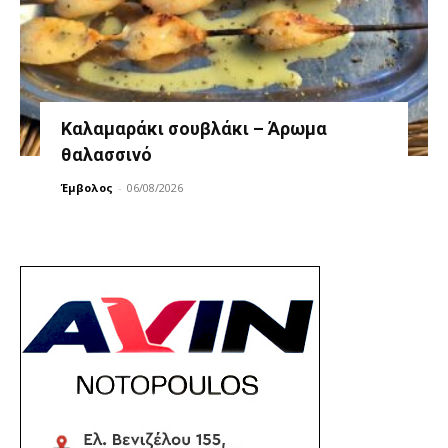
Καλαμαράκι σουβλάκι – Άρωμα
θαλασσινό
Έμβολος
-
06/08/2026