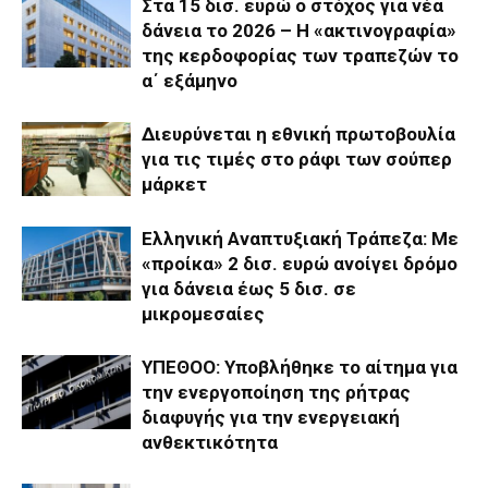
Στα 15 δισ. ευρώ ο στόχος για νέα
δάνεια το 2026 – Η «ακτινογραφία»
της κερδοφορίας των τραπεζών το
α΄ εξάμηνο
Διευρύνεται η εθνική πρωτοβουλία
για τις τιμές στο ράφι των σούπερ
μάρκετ
Ελληνική Αναπτυξιακή Τράπεζα: Με
«προίκα» 2 δισ. ευρώ ανοίγει δρόμο
για δάνεια έως 5 δισ. σε
μικρομεσαίες
ΥΠΕΘΟΟ: Υποβλήθηκε το αίτημα για
την ενεργοποίηση της ρήτρας
διαφυγής για την ενεργειακή
ανθεκτικότητα