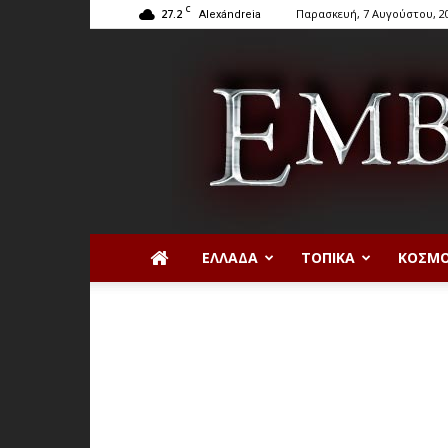
C
27.2
Παρασκευή, 7 Αυγούστου, 2
Alexándreia
ΕΛΛΆΔΑ
ΤΟΠΙΚΆ
ΚΌΣΜ