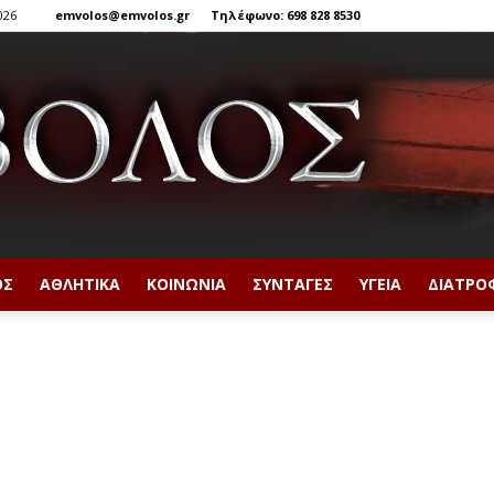
026
emvolos@emvolos.gr
Τηλέφωνο: 698 828 8530
ΟΣ
ΑΘΛΗΤΙΚΆ
ΚΟΙΝΩΝΊΑ
ΣΥΝΤΑΓΈΣ
ΥΓΕΊΑ
ΔΙΑΤΡΟ
Έμβολος