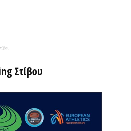
Στίβου
ing Στίβου