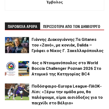
Έμβολος
ΠΑΡΟΜΟΙΑ ΑΡΘΡΑ
ΠΕΡΙΣΣΟΤΕΡΑ ΑΠΟ ΤΟΝ ΔΗΜΙΟΥΡΓΟ
Γιάννης Διακογιάννης:Τα Gitanes
του «Ζανό», με κονιάκ, Dalida –
Γράφει ο Νίκος Γ. Σακελλαρόπουλος
4ος ο Ντουμανόπουλος στο World
Boccia Challenger Poznan 2026 Στο
Ατομικό της Κατηγορίας BC4
Ποδόσφαιρο-Europa League-ΠΑΟΚ-
Λίσι: «Ξέρω την ομάδα μου, θα
παλέψουμε, είμαι αισιόδοξος για το
παιχνίδι στο Βέλγιο»