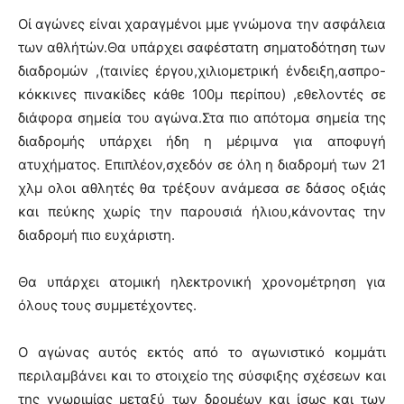
Οί αγώνες είναι χαραγμένοι μμε γνώμονα την ασφάλεια
των αθλήτών.Θα υπάρχει σαφέστατη σηματοδότηση των
διαδρομών ,(ταινίες έργου,χιλιομετρική ένδειξη,ασπρο-
κόκκινες πινακίδες κάθε 100μ περίπου) ,εθελοντές σε
διάφορα σημεία του αγώνα.Στα πιο απότομα σημεία της
διαδρομής υπάρχει ήδη η μέριμνα για αποφυγή
ατυχήματος. Επιπλέον,σχεδόν σε όλη η διαδρομή των 21
χλμ ολοι αθλητές θα τρέξουν ανάμεσα σε δάσος οξιάς
και πεύκης χωρίς την παρουσιά ήλιου,κάνοντας την
διαδρομή πιο ευχάριστη.
Θα υπάρχει ατομική ηλεκτρονική χρονομέτρηση για
όλους τους συμμετέχοντες.
Ο αγώνας αυτός εκτός από το αγωνιστικό κομμάτι
περιλαμβάνει και το στοιχείο της σύσφιξης σχέσεων και
της γνωριμίας μεταξύ των δρομέων και ίσως και των