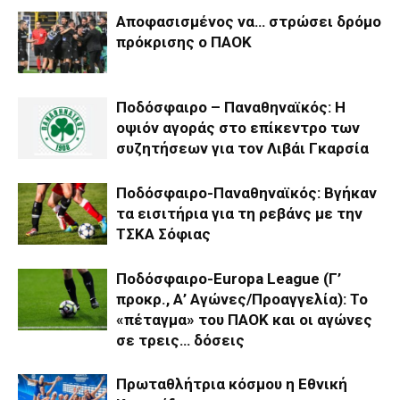
Αποφασισμένος να… στρώσει δρόμο
πρόκρισης ο ΠΑΟΚ
Ποδόσφαιρο – Παναθηναϊκός: Η
οψιόν αγοράς στο επίκεντρο των
συζητήσεων για τον Λιβάι Γκαρσία
Ποδόσφαιρο-Παναθηναϊκός: Βγήκαν
τα εισιτήρια για τη ρεβάνς με την
ΤΣΚΑ Σόφιας
Ποδόσφαιρο-Europa League (Γ’
προκρ., Α’ Αγώνες/Προαγγελία): Το
«πέταγμα» του ΠΑΟΚ και οι αγώνες
σε τρεις… δόσεις
Πρωταθλήτρια κόσμου η Εθνική