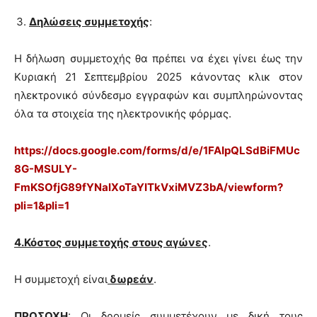
Δηλώσεις συμμετοχής
:
Η δήλωση συμμετοχής θα πρέπει να έχει γίνει έως την
Κυριακή 21 Σεπτεμβρίου 2025 κάνοντας κλικ στον
ηλεκτρονικό σύνδεσμο εγγραφών και συμπληρώνοντας
όλα τα στοιχεία της ηλεκτρονικής φόρμας.
https://docs.google.com/forms/d/e/1FAIpQLSdBiFMUc
8G-MSULY-
FmKSOfjG89fYNalXoTaYITkVxiMVZ3bA/viewform?
pli=1&pli=1
4.Κόστος συμμετοχής στους αγώνες
.
Η συμμετοχή είναι
δωρεάν
.
ΠΡΟΣΟΧΗ
: Οι δρομείς συμμετέχουν με δική τους