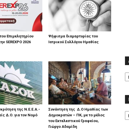
του Επιμελητηρίου
Ψήφισμα διαμαρτυρίας του
την SEREXPO 2026
Ιατρικού Συλλόγου Ημαθίας
Α
κρότηση της Ν.Ε.Ε.Α.-
Συνάντηση της Δ.Ο Ημαθίας των
Κα
είς Δ.Ο. για τον Νομό
Δημοκρατών – ΠΚ, με το μέλος
του Εκτελεστικού Γραφείου,
Γιώργο Αδαμίδη