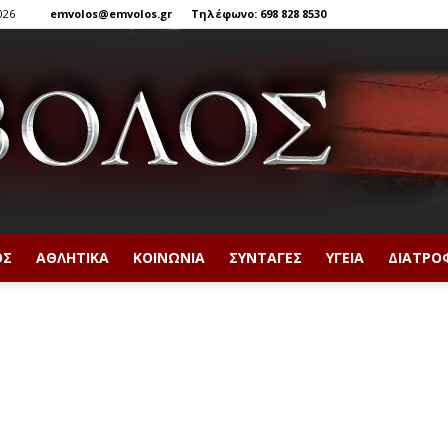
026
emvolos@emvolos.gr
Τηλέφωνο: 698 828 8530
ΟΣ
ΑΘΛΗΤΙΚΆ
ΚΟΙΝΩΝΊΑ
ΣΥΝΤΑΓΈΣ
ΥΓΕΊΑ
ΔΙΑΤΡΟ
Έμβολος