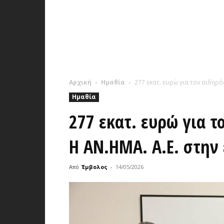
Αρχική
Ημαθία
277 εκατ. ευρώ για τον σιδηρό
Ημαθία
277 εκατ. ευρώ για τ
Η ΑΝ.ΗΜΑ. Α.Ε. στην
Από
Έμβολος
-
14/05/2026