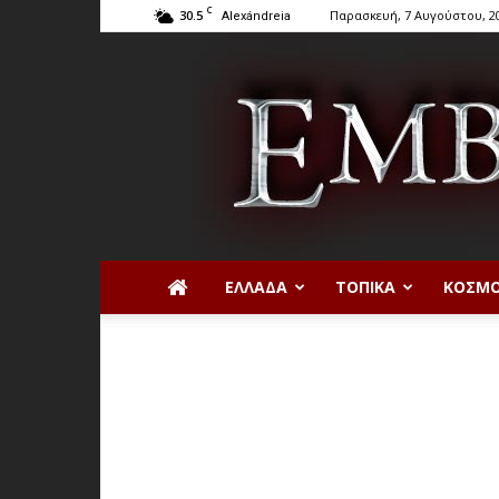
C
30.5
Παρασκευή, 7 Αυγούστου, 2
Alexándreia
ΕΛΛΆΔΑ
ΤΟΠΙΚΆ
ΚΌΣΜ