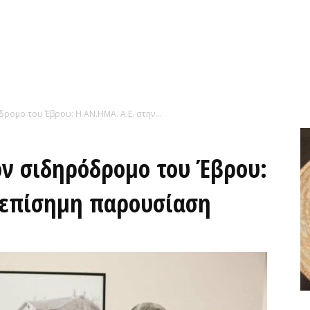
δρομο του Έβρου: Η ΑΝ.ΗΜΑ. Α.Ε. στην...
ον σιδηρόδρομο του Έβρου:
 επίσημη παρουσίαση