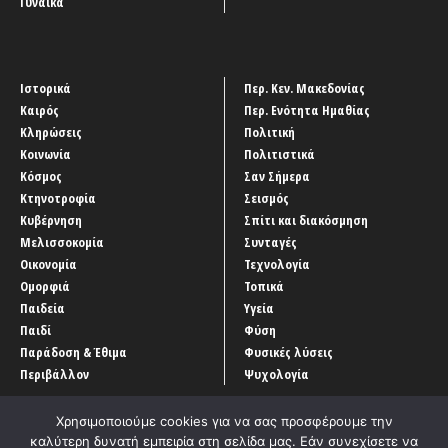
Γυναίκα
Ιστορικά
Περ. Κεν. Μακεδονίας
Καιρός
Περ. Ενότητα Ημαθίας
Κληρώσεις
Πολιτική
Κοινωνία
Πολιτιστικά
Κόσμος
Σαν Σήμερα
Κτηνοτροφία
Σεισμός
Κυβέρνηση
Σπίτι και διακόσμηση
Μελισσοκομία
Συνταγές
Οικονομία
Τεχνολογία
Ομορφιά
Τοπικά
Παιδεία
Υγεία
Παιδί
Φύση
Παράδοση & Έθιμα
Φυσικές λύσεις
Περιβάλλον
Ψυχολογία
Χρησιμοποιούμε cookies για να σας προσφέρουμε την
καλύτερη δυνατή εμπειρία στη σελίδα μας. Εάν συνεχίσετε να