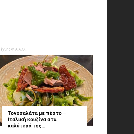
νης Φ.Α.Α.Θ.,...
Τονοσαλάτα με πέστο –
Ιταλική κουζίνα στα
καλύτερά της…