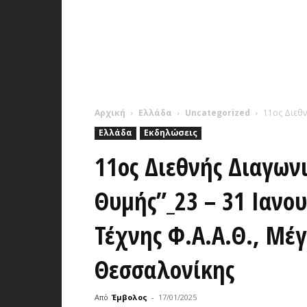
Αρχική
Ελλάδα
Uncategorized
11ος Διεθν
Ελλάδα
Εκδηλώσεις
11ος Διεθνής Διαγων
Θυμής”_23 – 31 Ιανο
Τέχνης Φ.Α.Α.Θ., Μέ
Θεσσαλονίκης
Από
Έμβολος
-
17/01/2025