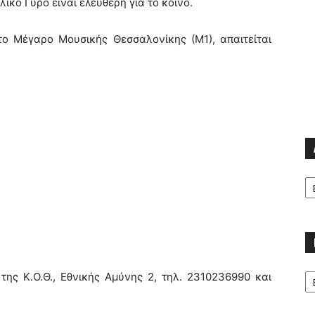
λικό Γύρο είναι ελεύθερη για το κοινό.
το Μέγαρο Μουσικής Θεσσαλονίκης (Μ1), απαιτείται
Α
Κα
της Κ.Ο.Θ., Εθνικής Αμύνης 2, τηλ. 2310236990 και