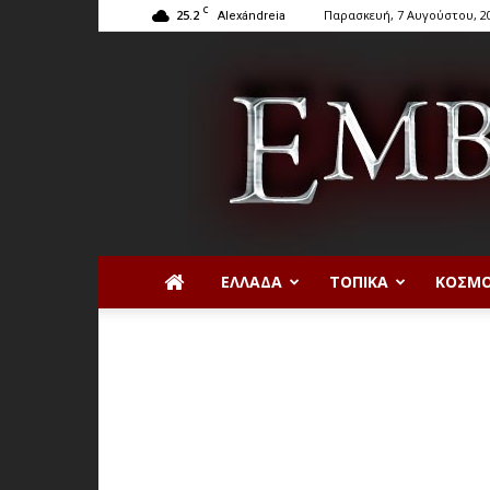
C
25.2
Παρασκευή, 7 Αυγούστου, 2
Alexándreia
ΕΛΛΆΔΑ
ΤΟΠΙΚΆ
ΚΌΣΜ