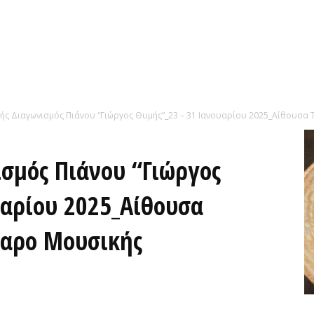
ής Διαγωνισμός Πιάνου “Γιώργος Θυμής”_23 – 31 Ιανουαρίου 2025_Αίθουσα Τέχ
ισμός Πιάνου “Γιώργος
υαρίου 2025_Αίθουσα
γαρο Μουσικής