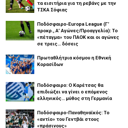
τα εισιτήρια για τη ρεβάνς με την
ΤΣΚΑ Σόφιας
Ποδόσφαιρο-Europa League (Γ’
προκρ., Α’ Αγώνες/Προαγγελία): Το
«πέταγμα» του ΠΑΟΚ και οι αγώνες
σε τρεις… δόσεις
Πρωταθλήτρια κόσμου η Εθνική
Κορασίδων
Ποδόσφαιρο: Ο Καρέτσας θα
επιδιώξει να γίνει ο επόμενος
ελληνικός… μύθος στη Γερμανία
Ποδόσφαιρο-Παναθηναϊκός: Το
«αντίο» του Γεντβάι στους
«πράσινους»