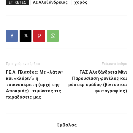
ΕΤΙΚΕΤΕΣ
ΑΕ Αλεξάνδρειας
χορός
Προηγούμενο άρθρο
Επόμενο άρθρο
ΓΕ.Λ. Πλατέος: Με «λάτιν»
ΓΑΣ Αλεξάνδρεια Μίνι
και «κλάριν΄» η
Παρουσίαση φανέλας και
τσικνοπέμπτη (αρχή της
ρόστερ ομάδας (βίντεο και
Αποκριάς)…τιμώντας τις
φωτογραφίες)
παραδόσεις μας
Έμβολος